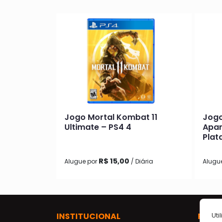
Jogo Mortal Kombat 11
Jogo
Ultimate – PS4 4
Apar
Plat
R$ 15,00
Alugue por
/ Diária
Alugu
INSTITUCIONAL
PARA
Uti