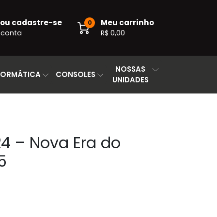
 ou cadastre-se
Meu carrinho
0
 conta
R$ 0,00
NOSSAS
FORMÁTICA
CONSOLES
UNIDADES
24 – Nova Era do
5