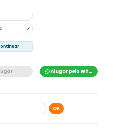
:
continuar
lugar
Alugar pelo Whatsapp
OK