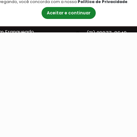
vegando, você concorda com a nossa
Política de Privacidade
.
Central de Reservas
tre-se
Aceitar e continuar
(31) 98877-8649
to
um Franqueado
(31) 98877-8649
Envie sua mensagem