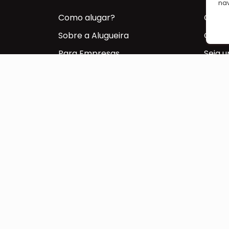
na
Como alugar?
Cadas
Sobre a Alugueira
Conta
Para Empresas
Seja 
NEGÓCIOS
Seja Parceiro
Seja Fornecedor
Minhas Reservas