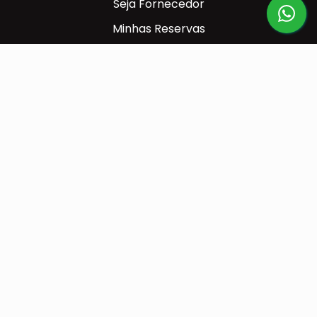
Seja Fornecedor
Minhas Reservas
PARA VOCÊ
Cadastre-se
Contato
Seja um Franqueado
CONTATOS
Central de Reservas
(31) 98877-8649
(31) 98877-8649
Envie sua mensagem
MÍDIAS SOCIAIS