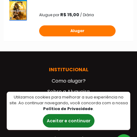
R$ 15,00
Alugue por
/ Diária
Alugar
INSTITUCIONAL
Como alugar?
Sobre a Alugueira
Utilizamos cookies para melhorar a sua experiência no
Para Empresas
site. Ao continuar navegando, você concorda com a nossa
Política de Privacidade
.
NEGÓCIOS
Aceitar e continuar
Seja Parceiro