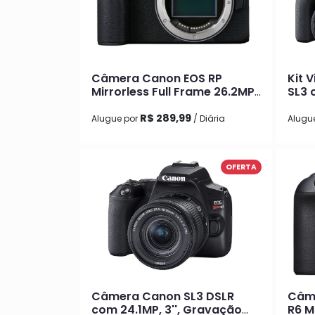
Câmera Canon EOS RP
Kit 
Mirrorless Full Frame 26.2MP
SL3 
com 4K
75-
R$ 289,99
Alugue por
/ Diária
Alugu
OFERTA
Câmera Canon SL3 DSLR
Câme
com 24.1MP, 3'', Gravação
R6 Ma