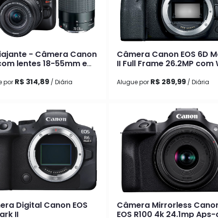
Viajante - Câmera Canon
Câmera Canon EOS 6D M
com lentes 18-55mm e
II Full Frame 26.2MP com 
300mm
Fi Integrado
R$ 314,89
R$ 289,99
e por
/ Diária
Alugue por
/ Diária
ra Digital Canon EOS
Câmera Mirrorless Cano
rk II
EOS R100 4k 24.1mp Aps-