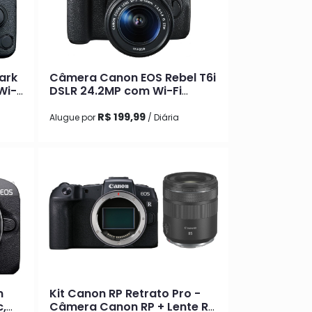
ark
Câmera Canon EOS Rebel T6i
Wi-
DSLR 24.2MP com Wi-Fi
Integrado com Lente 18-
55mm
R$ 199,99
Alugue por
/ Diária
n
Kit Canon RP Retrato Pro -
c,
Câmera Canon RP + Lente RF