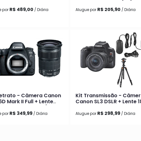
com Lente 18-45mm
R$ 489,00
R$ 205,90
e por
/ Diária
Alugue por
/ Diária
Retrato - Câmera Canon
Kit Transmissão - Câme
D Mark II Full + Lente
Canon SL3 DSLR + Lente 1
n EF 24-105mm f/3.5 IS
55mm + Adaptador de F
Canon + Tripé K&F Ccon
R$ 349,99
R$ 298,99
e por
/ Diária
Alugue por
/ Diária