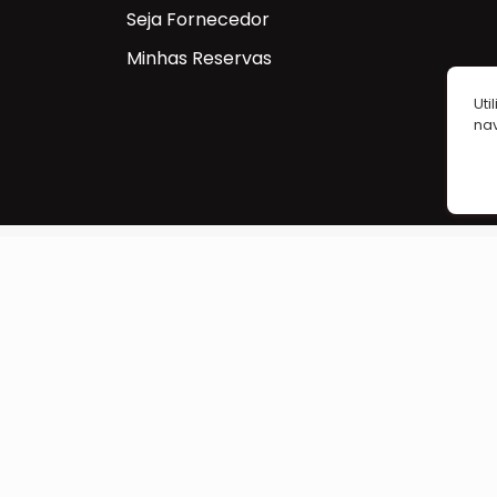
Seja Fornecedor
Minhas Reservas
Uti
na
Aluguel de câmeras, lentes, iluminação, áudio e
acessórios profissionais em Belo Horizonte. Kits
completos para vídeo e fotografia, retirada rápida
preços acessíveis. Reserve online e receba supor
especializado da Alugueira.