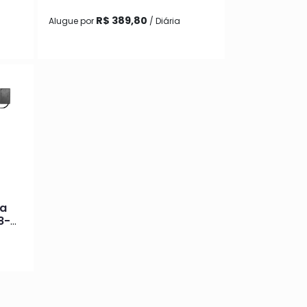
85mm
R$ 389,80
Alugue por
/ Diária
ra
8-
onte
cept