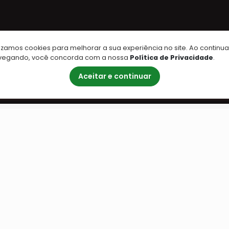
lizamos cookies para melhorar a sua experiência no site. Ao continua
vegando, você concorda com a nossa
Política de Privacidade
.
Aceitar e continuar
Formas de Pagamento
Co
A combinar
 e
te