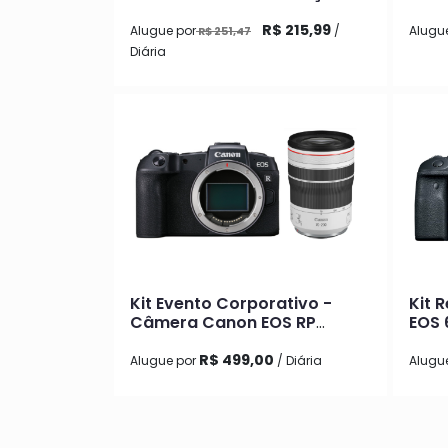
em 4K 24fps com Lente 18-
55mm
R$ 215,99
Alugue por
/
Alugu
R$ 251,47
Diária
Kit Evento Corporativo -
Kit 
Câmera Canon EOS RP
EOS 6
Mirrorless + Lente Canon RF
Cano
70-200MM F/2.8L IS USM
STM
R$ 499,00
Alugue por
/ Diária
Alugu