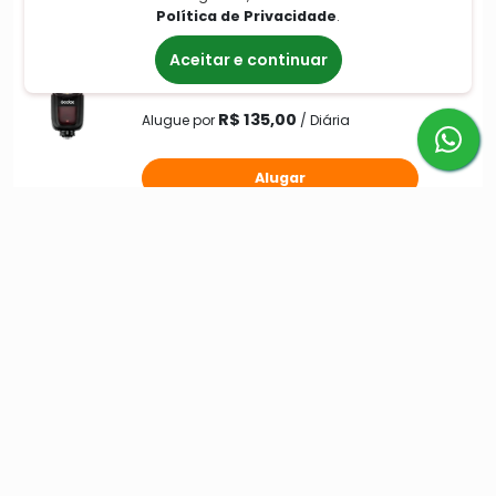
Política de Privacidade
.
Flash Godox V1 E-TTL
Speedlight para Canon –
Aceitar e continuar
Cabeça Redonda com Luz
Suave e HSS
R$ 135,00
Alugue por
/ Diária
Alugar
INSTITUCIONAL
Como alugar?
Sobre a Alugueira
Para Empresas
NEGÓCIOS