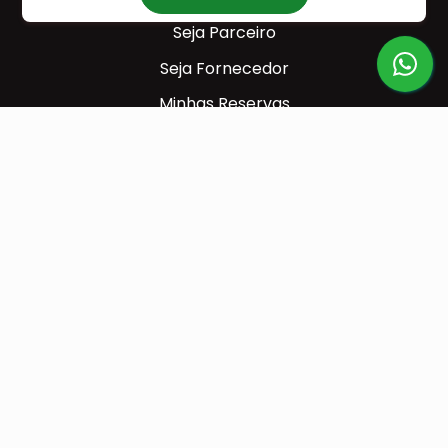
Seja Parceiro
Seja Fornecedor
Minhas Reservas
PARA VOCÊ
Cadastre-se
Contato
Seja um Franqueado
CONTATOS
Central de Reservas
(31) 98877-8649
(31) 98877-8649