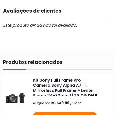
Avaliações de clientes
Este produto ainda não foi avaliado.
Produtos relacionados
Kit Sony Full Frame Pro -
Câmera Sony Alpha A7 III
Mirrorless Full Frame + Lente
Sigma 24-70mm f/2.8 DG DN II
Art para Sony E
R$ 549,99
Alugue por
/ Diária