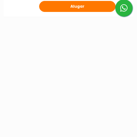
Alugar
INSTITUCIONAL
Como alugar?
Sobre a Alugueira
Para Empresas
NEGÓCIOS
Seja Parceiro
Seja Fornecedor
Minhas Reservas