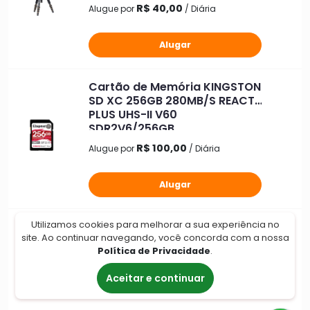
R$ 40,00
Alugue por
/ Diária
Alugar
Cartão de Memória KINGSTON
SD XC 256GB 280MB/S REACT
PLUS UHS-II V60
SDR2V6/256GB
R$ 100,00
Alugue por
/ Diária
Alugar
Tripé Profissional para
Utilizamos cookies para melhorar a sua experiência no
site. Ao continuar navegando, você concorda com a nossa
Câmera fotográfica 1,80m
Política de Privacidade
.
Aceitar e continuar
R$ 50,00
Alugue por
/ Diária