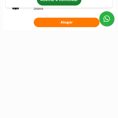
R$ 319,90
Alugue por
/
R$ 367,20
Diária
Alugar
INSTITUCIONAL
Como alugar?
Sobre a Alugueira
Para Empresas
NEGÓCIOS
Seja Parceiro
Seja Fornecedor