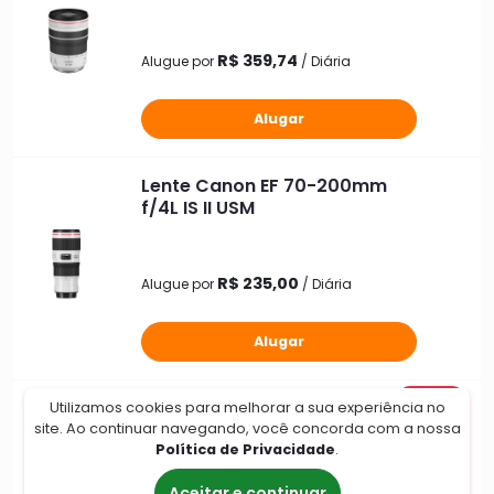
R$ 359,74
Alugue por
/ Diária
Alugar
Lente Canon EF 70-200mm
f/4L IS II USM
R$ 235,00
Alugue por
/ Diária
Alugar
OFERTA
Lente Sigma 24-70mm f/2.8
Utilizamos cookies para melhorar a sua experiência no
DG DN II Art para Sony E
site. Ao continuar navegando, você concorda com a nossa
Política de Privacidade
.
Aceitar e continuar