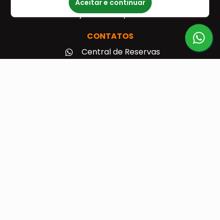
Aceitar e continuar
Seja um Franqueado
CONTATOS
Central de Reservas
(31) 98877-8649
(31) 98877-8649
Envie sua mensagem
MÍDIAS SOCIAIS
Horário de Funcionamento
Segunda-feira:
10:00 – 17:30
Terça-feira:
10:00 – 17:30
Quarta-feira:
10:00 – 17:30
Quinta-feira:
10:00 – 17:30